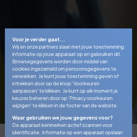
Voor je verder gaat...
Wij en onze partners slaan met jouw toestemming
informatie op jouw apparaat op en gebruiken dit.
Browsegegevens worden door middel van
cookies ingezameld om persoonsgegevens te
verwerken. Je kunt jouw toestemming geven of
intrekken door op de knop 'Voorkeuren
aanpassen' te klikken. Je kunt op elk moment je
keuzes beheren door op 'Privacy voorkeuren
wijzigen' te klikken in de footer van de website.
Waar gebruiken we jouw gegevens voor?
De apparaat kenmerken actief scannen voor
identificatie. Informatie op een apparaat opslaan