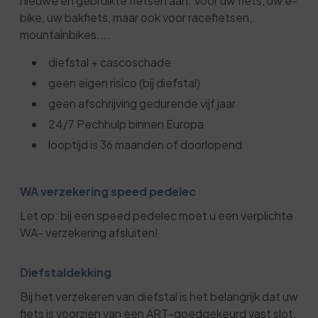
nieuwe en gebruikte fietsen aan. Voor uw fiets, uw e-
bike, uw bakfiets, maar ook voor racefietsen,
mountainbikes....
diefstal + cascoschade
geen eigen risico (bij diefstal)
geen afschrijving gedurende vijf jaar
24/7 Pechhulp binnen Europa
looptijd is 36 maanden of doorlopend
WA verzekering speed pedelec
Let op: bij een speed pedelec moet u een verplichte
WA- verzekering afsluiten!
Diefstaldekking
Bij het verzekeren van diefstal is het belangrijk dat uw
fiets is voorzien van een ART-goedgekeurd vast slot,