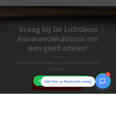
Vraag bij De Lichtboei
Assurantiekantoor om
een goéd advies!
Kies de juiste dekking en betaal niet te veel
premie!
Stel hier je financiële vraag
Vraag ons advies!