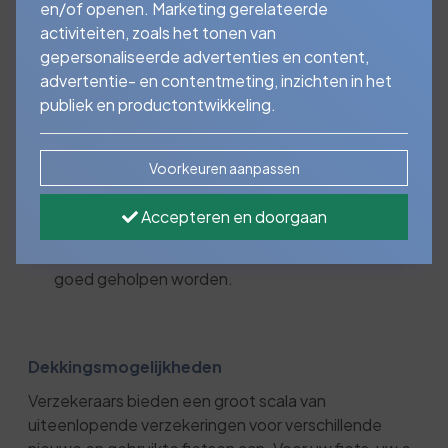
en/of openen. Marketing gerelateerde
activiteiten, zoals het tonen van
Fietstochten voor uw
gepersonaliseerde advertenties en content,
plezier of woon-
advertentie- en contentmeting, inzichten in het
publiek en productontwikkeling.
werkverkeer
Voorkeuren aanpassen
Uw fiets brengt u waar u heen wilt en wanneer
u dat wilt. Vrijheid verzekerd! Helaas is schade
Accepteren en doorgaan
of diefstal van uw E-bike niet altijd te
voorkomen. In dat geval wilt u graag snel en
goed geholpen worden.
Dekkingsmogelijkheden
Verzekeraars bieden een groot scala van
uiteenlopende verzekeringen voor verschillende