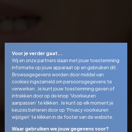
Voor je verder gaat...
Wij en onze partners slaan met jouw toestemming
informatie op jouw apparaat op en gebruiken dit.
Browsegegevens worden door middel van
cookies ingezameld om persoonsgegevens te
verwerken. Je kunt jouw toestemming geven of
intrekken door op de knop 'Voorkeuren
aanpassen' te klikken. Je kunt op elk moment je
keuzes beheren door op 'Privacy voorkeuren
wijzigen' te klikken in de footer van de website.
Waar gebruiken we jouw gegevens voor?