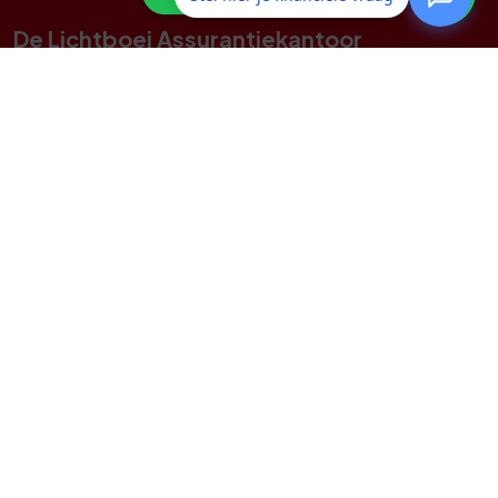
De Lichtboei Assurantiekantoor
Annie Romein-Verschoorlaan 16
1784 NZ
Den Helder
0223 - 63 65 78
info@delichtboei.nl
Navigeren
Particulier
Zakelijk
Service
Contact
Contact opnemen