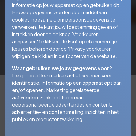
informatie op jouw apparaat op en gebruiken dit.
Browsegegevens worden door middel van
cookies ingezameld om persoonsgegevens te
verwerken. Je kunt jouw toestemming geven of
intrekken door op de knop 'Voorkeuren
aanpassen' te klikken. Je kunt op elk moment je
keuzes beheren door op 'Privacy voorkeuren
wijzigen' te klikken in de footer van de website.
Waar gebruiken we jouw gegevens voor?
De apparaat kenmerken actief scannen voor
identificatie. Informatie op een apparaat opslaan
en/of openen. Marketing gerelateerde
activiteiten, zoals het tonen van
Bescherm uw inboedel
gepersonaliseerde advertenties en content,
tegen de vele risico's!
advertentie- en contentmeting, inzichten in het
publiek en productontwikkeling.
Met een inboedelverzekering zijn de spullen in