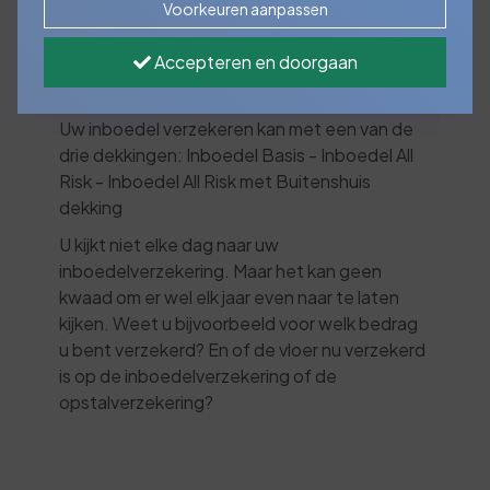
Voorkeuren aanpassen
uw huur- of koopwoning verzekerd tegen
schade door o.a. brand, storm, neerslag,
Accepteren en doorgaan
lekkage, vandalisme, cybercriminaliteit en
diefstal.
Uw inboedel verzekeren kan met een van de
drie dekkingen: Inboedel Basis - Inboedel All
Risk - Inboedel All Risk met Buitenshuis
dekking
U kijkt niet elke dag naar uw
inboedelverzekering. Maar het kan geen
kwaad om er wel elk jaar even naar te laten
kijken. Weet u bijvoorbeeld voor welk bedrag
u bent verzekerd? En of de vloer nu verzekerd
is op de inboedelverzekering of de
opstalverzekering?