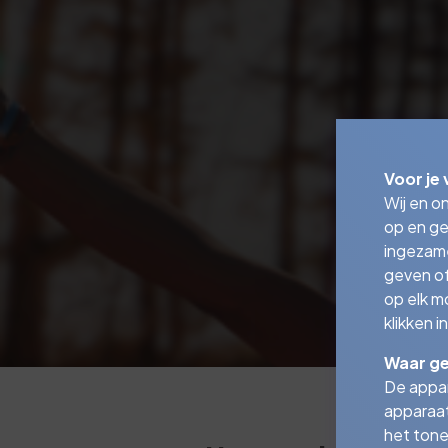
Voor je 
Wij en o
op en ge
ingezam
geven of
op elk m
klikken 
Waar ge
De appar
apparaat
het tone