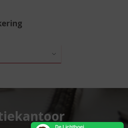
kering
ntiekantoor