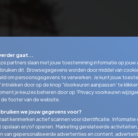
verder gaat...
nze partners slaan met jouw toestemming informatie op jouw
bruiken dit. Browsegegevens worden door middel van cooki
eld om persoonsgegevens te verwerken. Je kunt jouw toes
 intrekken door op de knop 'Voorkeuren aanpassen' te klikken
oment je keuzes beheren door op 'Privacy voorkeuren wijzigen
in de footer van de website.
bruiken we jouw gegevens voor?
aat kenmerken actief scannen voor identificatie. Informatie
 opslaan en/of openen. Marketing gerelateerde activiteiten,
n van gepersonaliseerde advertenties en content, advertent