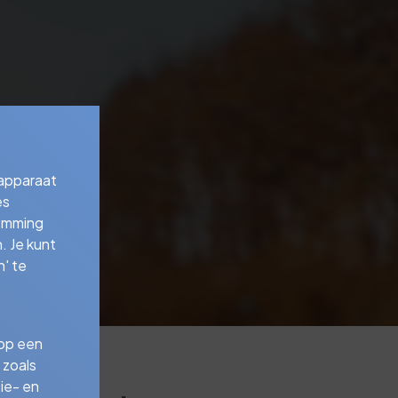
 apparaat
es
temming
. Je kunt
' te
 op een
 zoals
ie- en