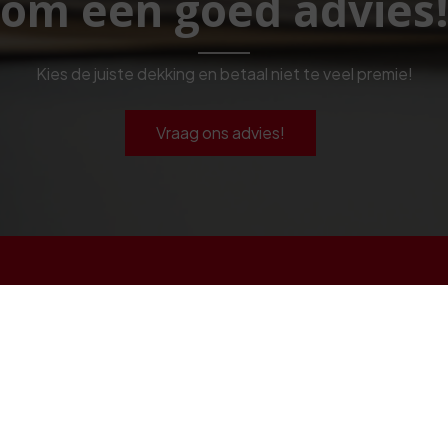
om een goéd advies
Kies de juiste dekking en betaal niet te veel premie!
Vraag ons advies!
Navigeren
Particulier
Zakelijk
Service