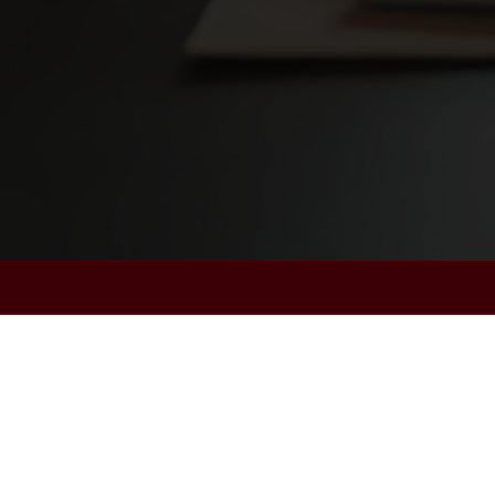
De Lichtboei Assurantiekantoor
Annie Romein-Verschoorlaan 16
1784 NZ
Den Helder
0223 - 63 65 78