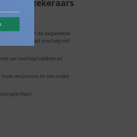
elke verzekeraars
n
ataloguswaarde of de dagwaarde
 er dan voor om het voertuig niet
over uw voertuig bekijken en
 tools om precies te zien welke
ezorgde ritjes!